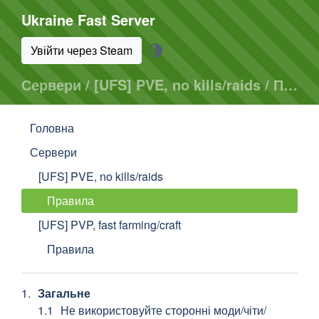
Ukraine Fast Server
Увійти через Steam
Сервери / [UFS] PVE, no kills/raids / Правила
Головна
Сервери
[UFS] PVE, no kills/raids
Правила
[UFS] PVP, fast farming/craft
Правила
Загальне
Не використовуйте сторонні моди/чіти/