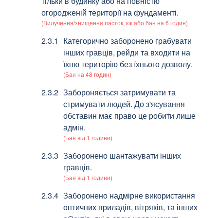
тільки в будинку або на повністю
огородженій території на фундаменті.
(Вилучення/знищення пасток, кік або бан на 6 годин)
Категорично заборонено грабувати
інших гравців, рейди та входити на
їхню територію без їхнього дозволу.
(Бан на 48 годин)
Забороняється затримувати та
стримувати людей. До з'ясування
обставин має право це робити лише
адмін.
(Бан від 1 години)
Заборонено шантажувати інших
гравців.
(Бан від 1 години)
Заборонено надмірне використання
оптичних приладів, вітряків, та інших