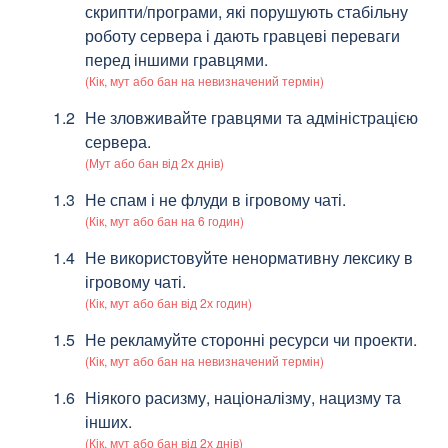
скрипти/програми, які порушують стабільну
роботу сервера і дають гравцеві переваги
перед іншими гравцями.
(Кік, мут або бан на невизначений термін)
Не зловживайте гравцями та адміністрацією
сервера.
(Мут або бан від 2х днів)
Не спам і не флуди в ігровому чаті.
(Кік, мут або бан на 6 годин)
Не використовуйте ненормативну лексику в
ігровому чаті.
(Кік, мут або бан від 2х годин)
Не рекламуйте сторонні ресурси чи проекти.
(Кік, мут або бан на невизначений термін)
Ніякого расизму, націоналізму, нацизму та
інших.
(Кік, мут або бан від 2х днів)