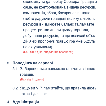
економіку та gameplay Сервера-Гравців а
саме, не контрольована видача ресурсів,
компонентів, зброї, боєприпасів, тощо...
(тобто даруючи гравцеві велику кількість
ресурсів ви змінюєте баланс та ламаєте
процес гри так як при цьому торгівля,
добування ресурсів, та ще великий об'єм
дій яких пропонує гравцю гра уже будуть
не актуальними)
(Бан він 7 днів, видалення власності)
Поведінка на сервері
Забороняється навмисно стріляти в інших
гравців.
(Бан від 1 години)
Якщо ви VIP, пам'ятайте, що правила діють
також і для вас.
Адміністрація