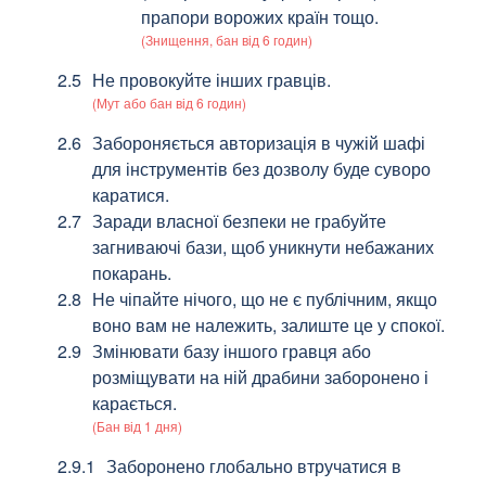
прапори ворожих країн тощо.
(Знищення, бан від 6 годин)
Не провокуйте інших гравців.
(Мут або бан від 6 годин)
Забороняється авторизація в чужій шафі
для інструментів без дозволу буде суворо
каратися.
Заради власної безпеки не грабуйте
загниваючі бази, щоб уникнути небажаних
покарань.
Не чіпайте нічого, що не є публічним, якщо
воно вам не належить, залиште це у спокої.
Змінювати базу іншого гравця або
розміщувати на ній драбини заборонено і
карається.
(Бан від 1 дня)
Заборонено глобально втручатися в