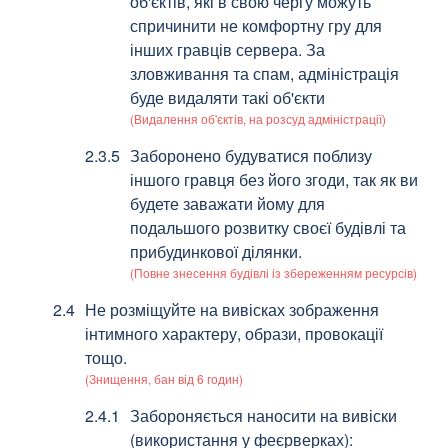
об'єктів, які в свою чергу можуть
спричинити не комфортну гру для
інших гравців сервера. За
зловживання та спам, адміністрація
буде видаляти такі об'єкти
(Видалення об'єктів, на розсуд адміністрації)
Заборонено будуватися поблизу
іншого гравця без його згоди, так як ви
будете заважати йому для
подальшого розвитку своєї будівлі та
прибудинкової ділянки.
(Повне знесення будівлі із збереженням ресурсів)
Не розміщуйте на вивісках зображення
інтимного характеру, образи, провокації
тощо.
(Знищення, бан від 6 годин)
Забороняється наносити на вивіски
(використання у феєрверках):